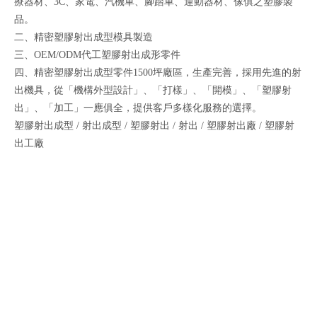
療器材、3C、家電、汽機車、腳踏車、運動器材、傢俱之塑膠製
品。
二、精密塑膠射出成型模具製造
三、OEM/ODM代工塑膠射出成形零件
四、精密塑膠射出成型零件1500坪廠區，生產完善，採用先進的射
出機具，從「機構外型設計」、「打樣」、「開模」、「塑膠射
出」、「加工」一應俱全，提供客戶多樣化服務的選擇。
塑膠射出成型 / 射出成型 / 塑膠射出 / 射出 / 塑膠射出廠 / 塑膠射
出工廠