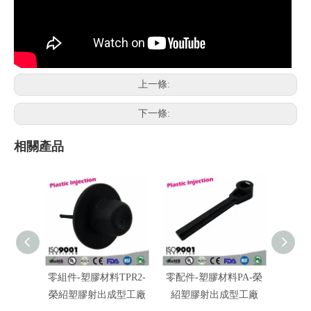
上一條:
下一條:
相關產品
零組件-塑膠材料TPR2-
零配件-塑膠材料PA-榮
塑膠
榮紹塑膠射出成型工廠
紹塑膠射出成型工廠
HIP