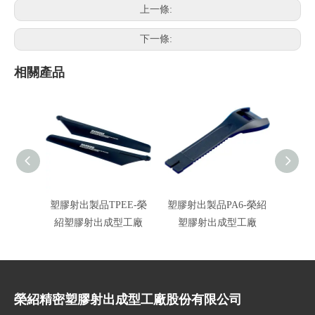
上一條:
下一條:
相關產品
塑膠射出製品TPEE-榮
塑膠射出製品PA6-榮紹
塑膠射
紹塑膠射出成型工廠
塑膠射出成型工廠
塑
榮紹精密塑膠射出成型工廠股份有限公司