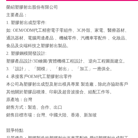
榮紹塑膠射出股份有限公司
主要產品：
1. 塑膠射出成型零件:
如: OEM/ODM代工精密電子零組件、3C外殼、家電、醫療器材、
通訊器材、電腦周邊產品 、機械零件、汽機車零配件 、化妝品、
食品及尖端科技之塑膠射出製品。
2. 塑膠鋼模開發設計:
塑膠產品設計/3D繪圖/實體機構工程設計、 逆向工程圖面建立。
3. 「設計」、「開模」、「射出」、「加工」一應俱全。
4. 承接客戶OEM代工塑膠射出零件
本公司為塑膠射出成型及射出模具專業 製造廠，除此亦協助客戶
其他關於塑膠品噴漆、印刷及超音波接合、組配工作等。
原產地：台灣
銷售方式：製造、合作、出口
銷售目標市場：台灣、中國大陸、香港、新加坡
競爭特點