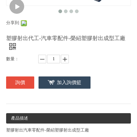
分享到:
塑膠射出代工-汽車零配件-榮紹塑膠射出成型工廠
數量：
詢價
加入詢價籃
產品描述
塑膠射出汽車零配件-榮紹塑膠射出成型工廠