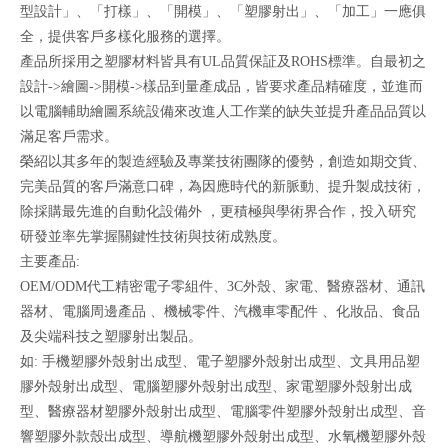
型設計」、「打樣」、「開模」、「塑膠射出」、「加工」一應俱
全，提供客戶多樣化服務的選擇。
產品所採用之塑膠材料皆具有UL品質保証及ROHS標準。自最初之
設計->繪圖->開模->樣品到量產成品，皆要求產品精確度，並進而
以電腦輔助繪圖系統設備來改進人工作業的缺失並提升產品品質以
滿足客戶需求。
榮紹以其多年的製造經驗及專業技術團隊的優勢，創造如期交貨、
完美品質的客戶滿意口碑，為因應時代的新脈動、提升製成技術，
除採購最先進的自動化設備外 ，更積極與學術界合作，投入研究
研發並率先掌握關鍵性技術與技術成熟度。
主要產品:
OEM/ODM代工精密電子零組件、3C外殼、家電、醫療器材、通訊
器材、電腦周邊產品 、機械零件、汽機車零配件 、化妝品、食品
及尖端科技之塑膠射出製品。
如: 手機塑膠外殼射出成型、電子塑膠外殼射出成型、文具用品塑
膠外殼射出成型、電腦塑膠外殼射出成型、家電塑膠外殼射出成
型、醫療器材塑膠外殼射出成型、電腦零件塑膠外殼射出成型、音
響塑膠外款殼出成型、導航機塑膠外殼射出成型、水氧機塑膠外殼