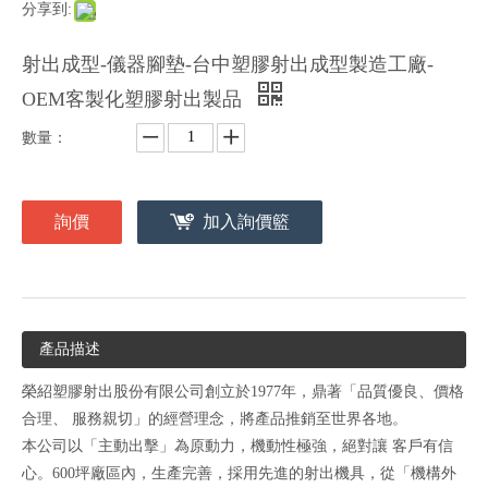
分享到:
射出成型-儀器腳墊-台中塑膠射出成型製造工廠-
OEM客製化塑膠射出製品
數量：
詢價
加入詢價籃
產品描述
榮紹塑膠射出股份有限公司創立於1977年，鼎著「品質優良、價格
合理、 服務親切」的經營理念，將產品推銷至世界各地。
本公司以「主動出擊」為原動力，機動性極強，絕對讓 客戶有信
心。600坪廠區內，生產完善，採用先進的射出機具，從「機構外