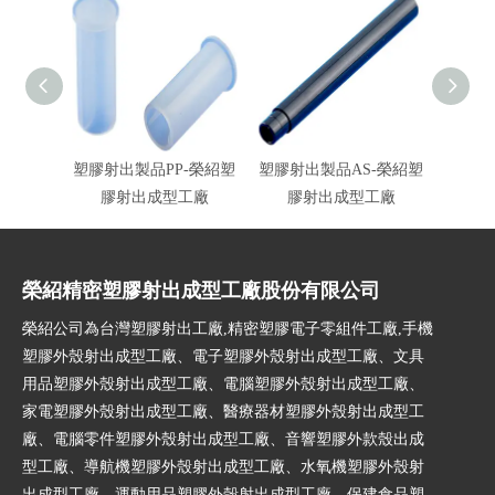
塑膠射出製品PP-榮紹塑
塑膠射出製品AS-榮紹塑
塑膠射
膠射出成型工廠
膠射出成型工廠
塑
榮紹精密塑膠射出成型工廠股份有限公司
榮紹公司為台灣塑膠射出工廠,精密塑膠電子零組件工廠,手機
塑膠外殼射出成型工廠、電子塑膠外殼射出成型工廠、文具
用品塑膠外殼射出成型工廠、電腦塑膠外殼射出成型工廠、
家電塑膠外殼射出成型工廠、醫療器材塑膠外殼射出成型工
廠、電腦零件塑膠外殼射出成型工廠、音響塑膠外款殼出成
型工廠、導航機塑膠外殼射出成型工廠、水氧機塑膠外殼射
出成型工廠、運動用品塑膠外殼射出成型工廠、保建食品塑