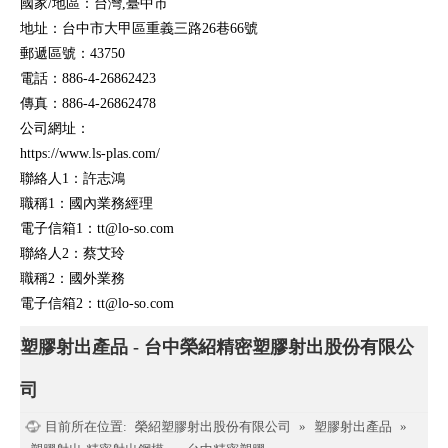
國家/地區：台灣,臺中市
地址：台中市大甲區重義三路26巷66號
郵遞區號：43750
電話：886-4-26862423
傳真：886-4-26862478
公司網址：
https://www.ls-plas.com/
聯絡人1：許志鴻
職稱1：國內業務經理
電子信箱1：
tt@lo-so.com
聯絡人2：蔡艾玲
職稱2：國外業務
電子信箱2：
tt@lo-so.com
塑膠射出產品 - 台中榮紹精密塑膠射出股份有限公
司
目前所在位置:
榮紹塑膠射出股份有限公司
»
塑膠射出產品
»