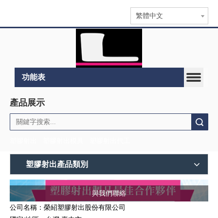
繁體中文
功能表
產品展示
搜索
塑膠射出
塑膠射出模具
塑膠射出代工
塑膠射出產品類別
與我們聯絡
公司名稱：榮紹塑膠射出股份有限公司