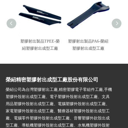
塑膠射出製品TPEE-榮
塑膠射出製品PA6-榮紹
塑膠射
紹塑膠射出成型工廠
塑膠射出成型工廠
塑
榮紹精密塑膠射出成型工廠股份有限公司
榮紹公司為台灣塑膠射出工廠,精密塑膠電子零組件工廠,手機
塑膠外殼射出成型工廠、電子塑膠外殼射出成型工廠、文具
用品塑膠外殼射出成型工廠、電腦塑膠外殼射出成型工廠、
家電塑膠外殼射出成型工廠、醫療器材塑膠外殼射出成型工
廠、電腦零件塑膠外殼射出成型工廠、音響塑膠外款殼出成
型工廠、導航機塑膠外殼射出成型工廠、水氧機塑膠外殼射