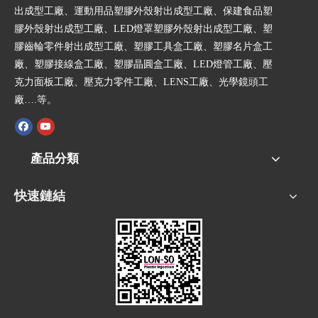
出成型工廠、運動用品塑膠外殼射出成型工廠、保建食品塑
膠外殼射出成型工廠、LED燈罩塑膠外殼射出成型工廠、塑
膠齒輪零件射出成型工廠、塑膠工具盒工廠、塑膠名片盒工
廠、塑膠接線盒工廠、塑膠晶圓盒工廠、LED燈管工廠、壓
克力面板工廠、壓克力零件工廠、LENS工廠、光學鏡頭工
廠….等。
產品分類
快速鏈結