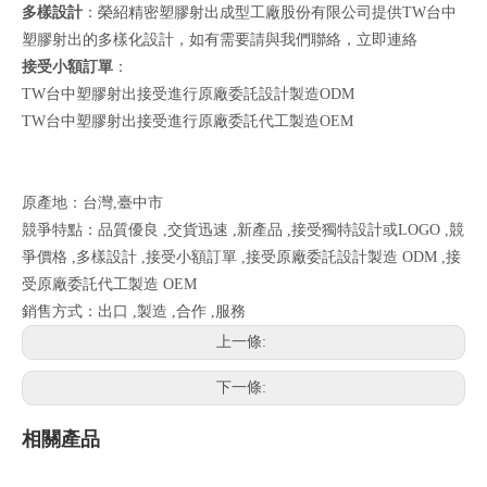
多樣設計
：榮紹精密塑膠射出成型工廠股份有限公司提供TW台中
塑膠射出的多樣化設計，如有需要請與我們聯絡，
立即連絡
接受小額訂單
：
TW台中塑膠射出接受進行原廠委託設計製造ODM
TW台中塑膠射出接受進行原廠委託代工製造OEM
原產地：台灣,臺中市
競爭特點：品質優良 ,交貨迅速 ,新產品 ,接受獨特設計或LOGO ,競
爭價格 ,多樣設計 ,接受小額訂單 ,接受原廠委託設計製造 ODM ,接
受原廠委託代工製造 OEM
銷售方式：出口 ,製造 ,合作 ,服務
上一條:
下一條:
相關產品