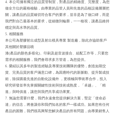
4. 本公司擁有獨立的品質管制室，對產品的精緻度、完整度，為您
做全方位的嚴格檢驗，由專業的品管人員和先進的品檢設備層層把
關，讓產品的品質確切符合客戶的要求，並非是為了做口碑，而是
我們對自己最基本的要求，從細微到輪廓，一一檢視，讓產品維持
穩定與高水準的品質。
5. 相關服務
本公司為塑膠射出成型及射出模具專業 製造廠，除此亦協助客戶
其他關於塑膠品噴
漆(產品的顏色多樣化)、印刷及超音波接合、組配工作等，只要您
需求的相關服務，我們會尋求多方管道，為您提供。
6. 榮紹以其多年的製造經驗及專業技術團隊的優勢，創造如期交
貨、完美品質的客戶滿意口碑，為因應時代的新脈動、提升製成技
術，除採購最先進的自動化設備外 ，更積極與學術界合作，投入
研究研發並率先掌握關鍵性技術與技術成熟度，「卓越」、「精
進」與時俱進，讓您與我們共享成功果實。
7. 無論您需要什麼，我們永遠會您提供解決方案，堅定「使命必
達」的信念，將會讓你和我們知名的客戶一樣成功。如果您有任何
產品的困難，我們很高興幫您解決產品的所有問題，由專業銷售人