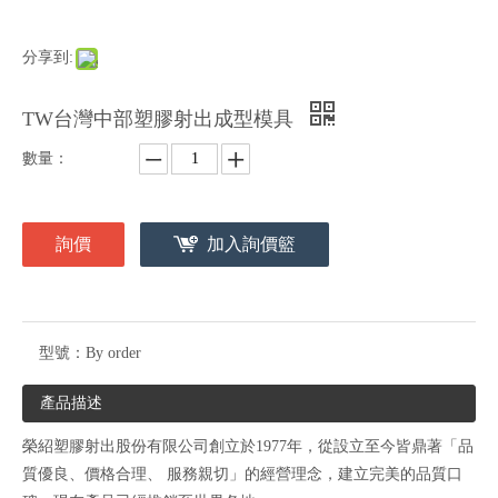
分享到:
TW台灣中部塑膠射出成型模具
數量：
詢價
加入詢價籃
型號：
By order
產品描述
榮紹塑膠射出股份有限公司創立於1977年，從設立至今皆鼎著「品
質優良、價格合理、 服務親切」的經營理念，建立完美的品質口