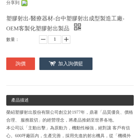
分享到:
塑膠射出-醫療器材-台中塑膠射出成型製造工廠-
OEM客製化塑膠射出製品
數量：
詢價
加入詢價籃
產品描述
榮紹塑膠射出股份有限公司創立於1977年，鼎著「品質優良、價格
合理、 服務親切」的經營理念，將產品推銷至世界各地。
本公司以「主動出擊」為原動力，機動性極強，絕對讓 客戶有信
心。600坪廠區內，生產完善，採用先進的射出機具，從「機構外