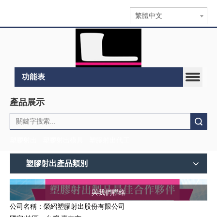
繁體中文
功能表
產品展示
搜索
塑膠射出
塑膠射出模具
塑膠射出代工
塑膠射出產品類別
與我們聯絡
公司名稱：榮紹塑膠射出股份有限公司