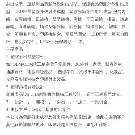
射出成型、運動用品塑膠外殼射出成型、保建食品塑膠外殼射出成
型、LED燈罩塑膠外殼射出成型、塑膠齒輪零件射出成型(包含內
齒、皮帶齒輪、正齒輪、星型齒輪、滑輪、平面齒輪、排齒、螺旋
齒輪、直傘齒輪、蝸桿及蝸齒輪、斜齒輪、特殊齒輪)、塑膠工具
盒、塑膠名片盒、塑膠接線盒、塑膠晶圓盒、LED燈管、壓克力面
板、壓克力零件、LENS、光學鏡頭…. 等。
主要產品：
1. 塑膠射出成型零件:
如: OEM/ODM代工精密電子零組件、3C外殼、家電、醫療器材、
通訊器材、電腦周邊產品 、機械零件、汽機車零配件 、化妝品、
食品及尖端科技之塑膠射出製品。
2. 塑膠鋼模開發設計:
塑膠產品設計/3D繪圖/實體機構工程設計、 逆向工程圖面建立。
3. 「設計」、「開模」、「射出」、「加工」一應俱全。
4. 承接客戶OEM代工塑膠射出零件
本公司為塑膠射出成型及射出模具專業 製造廠，除此亦協助客戶
其他關於塑膠品噴漆、印刷及超音波接合、組配工作等。