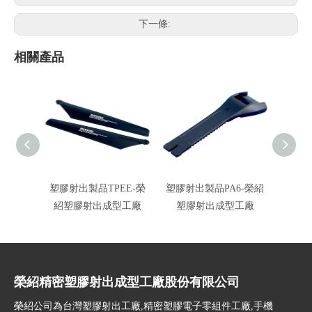
下一條:
相關產品
塑膠射出製品TPEE-榮
塑膠射出製品PA6-榮紹
塑膠射
紹塑膠射出成型工廠
塑膠射出成型工廠
塑
榮紹精密塑膠射出成型工廠股份有限公司
榮紹公司為台灣塑膠射出工廠,精密塑膠電子零組件工廠,手機