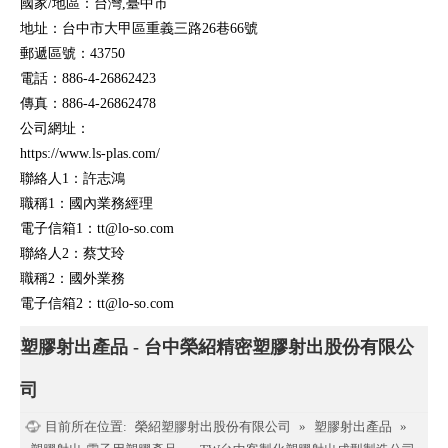
國家/地區：台灣,臺中市
地址：台中市大甲區重義三路26巷66號
郵遞區號：43750
電話：886-4-26862423
傳真：886-4-26862478
公司網址：
https://www.ls-plas.com/
聯絡人1：許志鴻
職稱1：國內業務經理
電子信箱1：
tt@lo-so.com
聯絡人2：蔡艾玲
職稱2：國外業務
電子信箱2：
tt@lo-so.com
塑膠射出產品 - 台中榮紹精密塑膠射出股份有限公
司
目前所在位置:
榮紹塑膠射出股份有限公司
»
塑膠射出產品
»