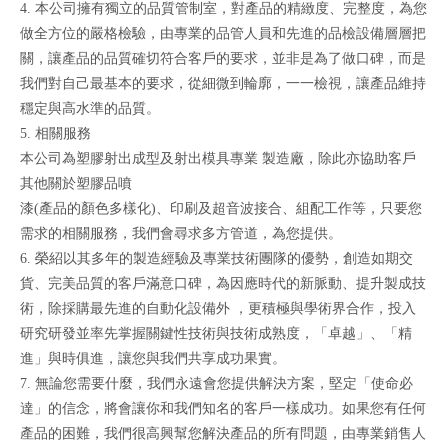
4. 本公司擁有獨立的品質管制室，對產品的精緻度、完整度，為您
做全方位的嚴格檢驗，由專業的品管人員和先進的品檢設備層層把
關，讓產品的品質確切符合客戶的要求，並非是為了做口碑，而是
我們對自己最基本的要求，從細微到輪廓，一一檢視，讓產品維持
穩定與高水準的品質。
5. 相關服務
本公司為塑膠射出成型及射出模具專業 製造廠，除此亦協助客戶
其他關於塑膠品噴
漆(產品的顏色多樣化)、印刷及超音波接合、組配工作等，只要您
需求的相關服務，我們會尋求多方管道，為您提供。
6. 榮紹以其多年的製造經驗及專業技術團隊的優勢，創造如期交
貨、完美品質的客戶滿意口碑，為因應時代的新脈動、提升製成技
術，除採購最先進的自動化設備外 ，更積極與學術界合作，投入
研究研發並率先掌握關鍵性技術與技術成熟度，「卓越」、「精
進」與時俱進，讓您與我們共享成功果實。
7. 無論您需要什麼，我們永遠會您提供解決方案，堅定「使命必
達」的信念，將會讓你和我們知名的客戶一樣成功。如果您有任何
產品的困難，我們很高興幫您解決產品的所有問題，由專業銷售人