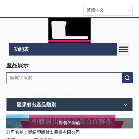
繁體中文
功能表
產品展示
搜索
塑膠射出
塑膠射出模具
塑膠射出代工
塑膠射出產品類別
與我們聯絡
公司名稱：榮紹塑膠射出股份有限公司