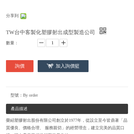
分享到:
TW台中客製化塑膠射出成型製造公司
數量：
詢價
加入詢價籃
型號：
By order
產品描述
榮紹塑膠射出股份有限公司創立於1977年，從設立至今皆鼎著「品
質優良、價格合理、 服務親切」的經營理念，建立完美的品質口