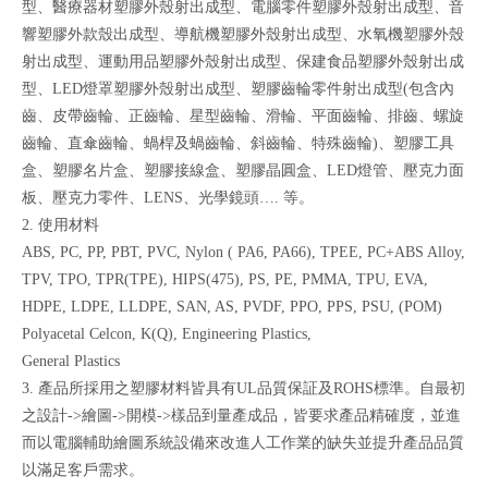
型、醫療器材塑膠外殼射出成型、電腦零件塑膠外殼射出成型、音
響塑膠外款殼出成型、導航機塑膠外殼射出成型、水氧機塑膠外殼
射出成型、運動用品塑膠外殼射出成型、保建食品塑膠外殼射出成
型、LED燈罩塑膠外殼射出成型、塑膠齒輪零件射出成型(包含內
齒、皮帶齒輪、正齒輪、星型齒輪、滑輪、平面齒輪、排齒、螺旋
齒輪、直傘齒輪、蝸桿及蝸齒輪、斜齒輪、特殊齒輪)、塑膠工具
盒、塑膠名片盒、塑膠接線盒、塑膠晶圓盒、LED燈管、壓克力面
板、壓克力零件、LENS、光學鏡頭…. 等。
2. 使用材料
ABS, PC, PP, PBT, PVC, Nylon ( PA6, PA66), TPEE, PC+ABS Alloy,
TPV, TPO, TPR(TPE), HIPS(475), PS, PE, PMMA, TPU, EVA,
HDPE, LDPE, LLDPE, SAN, AS, PVDF, PPO, PPS, PSU, (POM)
Polyacetal Celcon, K(Q), Engineering Plastics,
General Plastics
3. 產品所採用之塑膠材料皆具有UL品質保証及ROHS標準。自最初
之設計->繪圖->開模->樣品到量產成品，皆要求產品精確度，並進
而以電腦輔助繪圖系統設備來改進人工作業的缺失並提升產品品質
以滿足客戶需求。