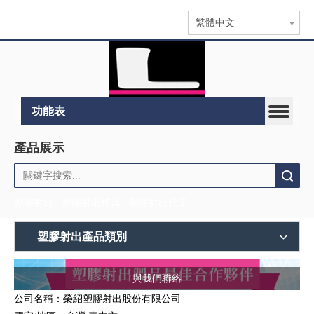
繁體中文
功能表
產品展示
搜索
塑膠射出
塑膠射出模具
塑膠射出代工
塑膠射出產品類別
與我們聯絡
公司名稱：榮紹塑膠射出股份有限公司