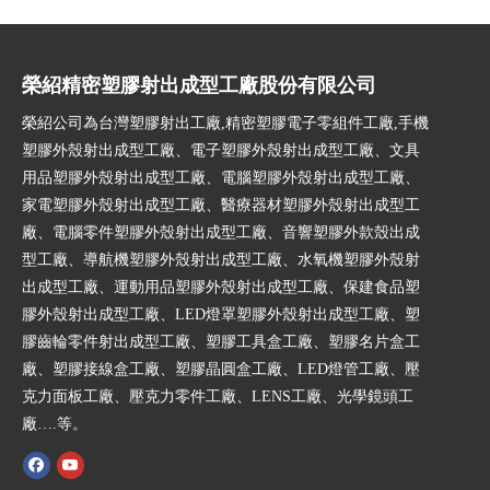
榮紹精密塑膠射出成型工廠股份有限公司
榮紹公司為台灣塑膠射出工廠,精密塑膠電子零組件工廠,手機
塑膠外殼射出成型工廠、電子塑膠外殼射出成型工廠、文具
用品塑膠外殼射出成型工廠、電腦塑膠外殼射出成型工廠、
家電塑膠外殼射出成型工廠、醫療器材塑膠外殼射出成型工
廠、電腦零件塑膠外殼射出成型工廠、音響塑膠外款殼出成
型工廠、導航機塑膠外殼射出成型工廠、水氧機塑膠外殼射
出成型工廠、運動用品塑膠外殼射出成型工廠、保建食品塑
膠外殼射出成型工廠、LED燈罩塑膠外殼射出成型工廠、塑
膠齒輪零件射出成型工廠、塑膠工具盒工廠、塑膠名片盒工
廠、塑膠接線盒工廠、塑膠晶圓盒工廠、LED燈管工廠、壓
克力面板工廠、壓克力零件工廠、LENS工廠、光學鏡頭工
廠….等。