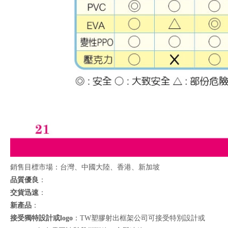
銷售目標市場：台灣、中國大陸、香港、新加坡
品質優良
：
交貨迅速
：
新產品
：
接受獨特設計或logo
：TW塑膠射出框架公司可接受特別設計或