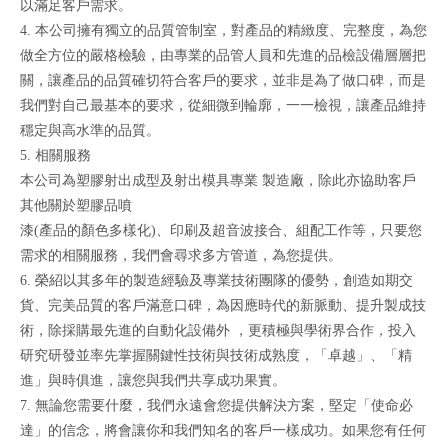
以滿足客戶需求。
4. 本公司擁有獨立的品質管制室，對產品的精緻度、完整度，為您
做全方位的嚴格檢驗，由專業的品管人員和先進的品檢設備層層把
關，讓產品的品質確切符合客戶的要求，並非是為了做口碑，而是
我們對自己最基本的要求，從細微到輪廓，一一檢視，讓產品維持
穩定與高水準的品質。
5. 相關服務
本公司為塑膠射出成型及射出模具專業 製造廠，除此亦協助客戶
其他關於塑膠品噴
漆(產品的顏色多樣化)、印刷及超音波接合、組配工作等，只要您
需求的相關服務，我們會尋求多方管道，為您提供。
6. 榮紹以其多年的製造經驗及專業技術團隊的優勢，創造如期交
貨、完美品質的客戶滿意口碑，為因應時代的新脈動、提升製成技
術，除採購最先進的自動化設備外 ，更積極與學術界合作，投入
研究研發並率先掌握關鍵性技術與技術成熟度，「卓越」、「精
進」與時俱進，讓您與我們共享成功果實。
7. 無論您需要什麼，我們永遠會您提供解決方案，堅定「使命必
達」的信念，將會讓你和我們知名的客戶一樣成功。如果您有任何