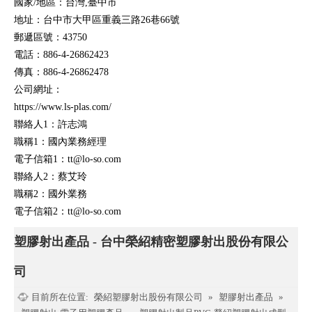
國家/地區：台灣,臺中市
地址：台中市大甲區重義三路26巷66號
郵遞區號：43750
電話：886-4-26862423
傳真：886-4-26862478
公司網址：
https://www.ls-plas.com/
聯絡人1：許志鴻
職稱1：國內業務經理
電子信箱1：
tt@lo-so.com
聯絡人2：蔡艾玲
職稱2：國外業務
電子信箱2：
tt@lo-so.com
塑膠射出產品 - 台中榮紹精密塑膠射出股份有限公
司
目前所在位置:
榮紹塑膠射出股份有限公司
»
塑膠射出產品
»