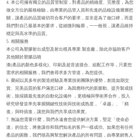
4. 本公司擁有獨立的品質管制室，對產品的精緻度、完整度，為您
做全方位的嚴格檢驗，由專業的品管人員和先進的品檢設備層層把
關，讓產品的品質確切符合客戶的要求，並非是為了做口碑，而是
我們對自己最基本的要求，從細微到輪廓，一一檢視，讓產品維持
穩定與高水準的品質。
5. 相關服務
本公司為塑膠射出成型及射出模具專業 製造廠，除此亦協助客戶
其他關於塑膠品噴
漆(產品的顏色多樣化)、印刷及超音波接合、組配工作等，只要您
需求的相關服務，我們會尋求多方管道，為您提供。
6. 榮紹以其多年的製造經驗及專業技術團隊的優勢，創造如期交
貨、完美品質的客戶滿意口碑，為因應時代的新脈動、提升製成技
術，除採購最先進的自動化設備外 ，更積極與學術界合作，投入
研究研發並率先掌握關鍵性技術與技術成熟度，「卓越」、「精
進」與時俱進，讓您與我們共享成功果實。
7. 無論您需要什麼，我們永遠會您提供解決方案，堅定「使命必
達」的信念，將會讓你和我們知名的客戶一樣成功。如果您有任何
產品的困難，我們很高興幫您解決產品的所有問題，由專業銷售人