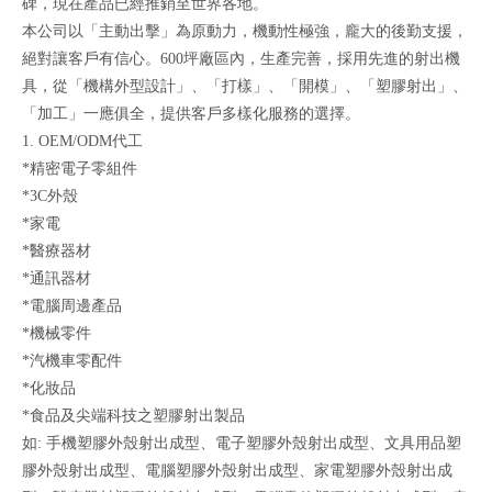
碑，現在產品已經推銷至世界各地。
本公司以「主動出擊」為原動力，機動性極強，龐大的後勤支援，
絕對讓客戶有信心。600坪廠區內，生產完善，採用先進的射出機
具，從「機構外型設計」、「打樣」、「開模」、「塑膠射出」、
「加工」一應俱全，提供客戶多樣化服務的選擇。
1. OEM/ODM代工
*精密電子零組件
*3C外殼
*家電
*醫療器材
*通訊器材
*電腦周邊產品
*機械零件
*汽機車零配件
*化妝品
*食品及尖端科技之塑膠射出製品
如: 手機塑膠外殼射出成型、電子塑膠外殼射出成型、文具用品塑
膠外殼射出成型、電腦塑膠外殼射出成型、家電塑膠外殼射出成