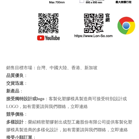
銷售目標市場：台灣、中國大陸、香港、新加坡
品質優良
：
交貨迅速
：
新產品
：
接受獨特設計或logo
：客製化塑膠模具製造商可接受特別設計或
LOGO，如有需要請與我們聯絡，
立即連絡
競爭價格
：
多樣設計
：榮紹精密塑膠射出成型工廠股份有限公司提供客製化塑
膠模具製造商的多樣化設計，如有需要請與我們聯絡，
立即連絡
接受小額訂單
：