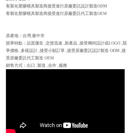
客製化塑膠模具製造商接受進行原廠委託設計製造ODM
客製化塑膠模具製造商接受進行原廠委託代工製造OEM
原產地：台灣,臺中市
競爭特點：品質優良 ,交貨迅速 ,新產品 ,接受獨特設計或LOGO ,競
爭價格 ,多樣設計 ,接受小額訂單 ,接受原廠委託設計製造 ODM ,接
受原廠委託代工製造 OEM
銷售方式：出口 ,製造 ,合作 ,服務