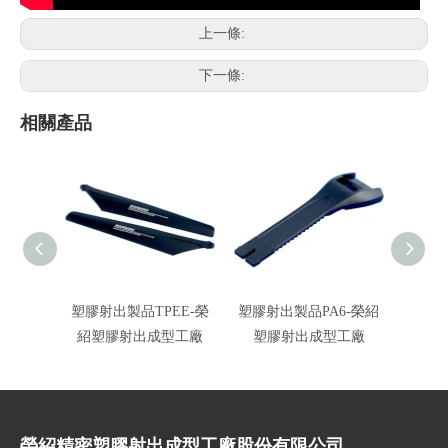
上一條:
下一條:
相關產品
塑膠射出製品TPEE-榮
塑膠射出製品PA6-榮紹
塑膠射
紹塑膠射出成型工廠
塑膠射出成型工廠
塑
榮紹精密塑膠射出成型工廠股份有限公司