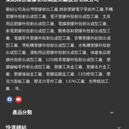
榮紹公司為台灣塑膠射出工廠,精密塑膠電子零組件工廠,手機
塑膠外殼射出成型工廠、電子塑膠外殼射出成型工廠、文具
用品塑膠外殼射出成型工廠、電腦塑膠外殼射出成型工廠、
家電塑膠外殼射出成型工廠、醫療器材塑膠外殼射出成型工
廠、電腦零件塑膠外殼射出成型工廠、音響塑膠外款殼出成
型工廠、導航機塑膠外殼射出成型工廠、水氧機塑膠外殼射
出成型工廠、運動用品塑膠外殼射出成型工廠、保建食品塑
膠外殼射出成型工廠、LED燈罩塑膠外殼射出成型工廠、塑
膠齒輪零件射出成型工廠、塑膠工具盒工廠、塑膠名片盒工
廠、塑膠接線盒工廠、塑膠晶圓盒工廠、LED燈管工廠、壓
克力面板工廠、壓克力零件工廠、LENS工廠、光學鏡頭工
廠….等。
產品分類
快速鏈結