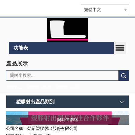
繁體中文
功能表
產品展示
搜索
塑膠射出
塑膠射出模具
塑膠射出代工
塑膠射出產品類別
與我們聯絡
公司名稱：榮紹塑膠射出股份有限公司