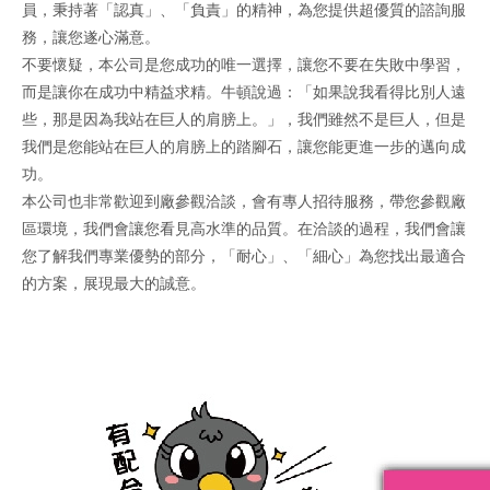
員，秉持著「認真」、「負責」的精神，為您提供超優質的諮詢服
務，讓您遂心滿意。
不要懷疑，本公司是您成功的唯一選擇，讓您不要在失敗中學習，
而是讓你在成功中精益求精。牛頓說過：「如果說我看得比別人遠
些，那是因為我站在巨人的肩膀上。」，我們雖然不是巨人，但是
我們是您能站在巨人的肩膀上的踏腳石，讓您能更進一步的邁向成
功。
本公司也非常歡迎到廠參觀洽談，會有專人招待服務，帶您參觀廠
區環境，我們會讓您看見高水準的品質。在洽談的過程，我們會讓
您了解我們專業優勢的部分，「耐心」、「細心」為您找出最適合
的方案，展現最大的誠意。