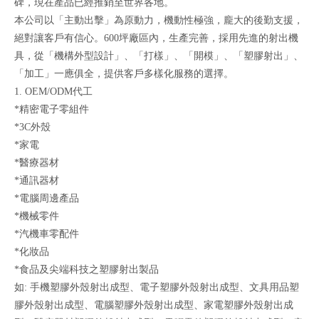
碑，現在產品已經推銷至世界各地。
本公司以「主動出擊」為原動力，機動性極強，龐大的後勤支援，
絕對讓客戶有信心。600坪廠區內，生產完善，採用先進的射出機
具，從「機構外型設計」、「打樣」、「開模」、「塑膠射出」、
「加工」一應俱全，提供客戶多樣化服務的選擇。
1. OEM/ODM代工
*精密電子零組件
*3C外殼
*家電
*醫療器材
*通訊器材
*電腦周邊產品
*機械零件
*汽機車零配件
*化妝品
*食品及尖端科技之塑膠射出製品
如: 手機塑膠外殼射出成型、電子塑膠外殼射出成型、文具用品塑
膠外殼射出成型、電腦塑膠外殼射出成型、家電塑膠外殼射出成