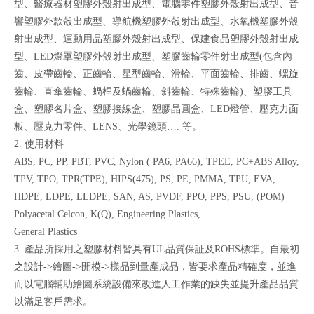
型、醫療器材塑膠外殼射出成型、電腦零件塑膠外殼射出成型、音
響塑膠外款殼出成型、導航機塑膠外殼射出成型、水氧機塑膠外殼
射出成型、運動用品塑膠外殼射出成型、保建食品塑膠外殼射出成
型、LED燈罩塑膠外殼射出成型、塑膠齒輪零件射出成型(包含內
齒、皮帶齒輪、正齒輪、星型齒輪、滑輪、平面齒輪、排齒、螺旋
齒輪、直傘齒輪、蝸桿及蝸齒輪、斜齒輪、特殊齒輪)、塑膠工具
盒、塑膠名片盒、塑膠接線盒、塑膠晶圓盒、LED燈管、壓克力面
板、壓克力零件、LENS、光學鏡頭…. 等。
2. 使用材料
ABS, PC, PP, PBT, PVC, Nylon ( PA6, PA66), TPEE, PC+ABS Alloy,
TPV, TPO, TPR(TPE), HIPS(475), PS, PE, PMMA, TPU, EVA,
HDPE, LDPE, LLDPE, SAN, AS, PVDF, PPO, PPS, PSU, (POM)
Polyacetal Celcon, K(Q), Engineering Plastics,
General Plastics
3. 產品所採用之塑膠材料皆具有UL品質保証及ROHS標準。自最初
之設計->繪圖->開模->樣品到量產成品，皆要求產品精確度，並進
而以電腦輔助繪圖系統設備來改進人工作業的缺失並提升產品品質
以滿足客戶需求。