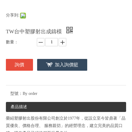
分享到:
TW台中塑膠射出成鑄模
數量：
詢價
加入詢價籃
型號：
By order
產品描述
榮紹塑膠射出股份有限公司創立於1977年，從設立至今皆鼎著「品
質優良、價格合理、 服務親切」的經營理念，建立完美的品質口