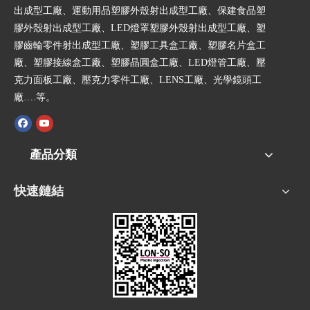
出成型工廠、運動用品塑膠外殼射出成型工廠、保建食品塑
膠外殼射出成型工廠、LED燈罩塑膠外殼射出成型工廠、塑
膠齒輪零件射出成型工廠、塑膠工具盒工廠、塑膠名片盒工
廠、塑膠接線盒工廠、塑膠晶圓盒工廠、LED燈管工廠、壓
克力面板工廠、壓克力零件工廠、LENS工廠、光學鏡頭工
廠….等。
產品分類
快速鏈結