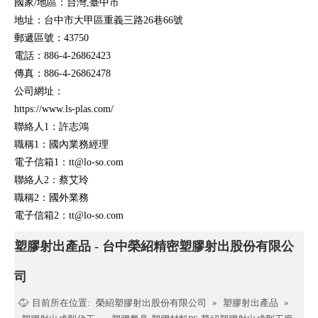
國家/地區：台灣,臺中市
地址：台中市大甲區重義三路26巷66號
郵遞區號：43750
電話：886-4-26862423
傳真：886-4-26862478
公司網址：
https://www.ls-plas.com/
聯絡人1：許志鴻
職稱1：國內業務經理
電子信箱1：
tt@lo-so.com
聯絡人2：蔡艾玲
職稱2：國外業務
電子信箱2：
tt@lo-so.com
塑膠射出產品 - 台中榮紹精密塑膠射出股份有限公
司
目前所在位置:
榮紹塑膠射出股份有限公司
»
塑膠射出產品
»