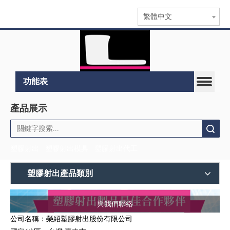
繁體中文
功能表
產品展示
搜索
塑膠射出
塑膠射出模具
塑膠射出代工
塑膠射出產品類別
與我們聯絡
公司名稱：榮紹塑膠射出股份有限公司