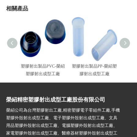
相關產品
塑膠射出製品PVC-榮紹
塑膠射出製品PP-榮紹塑
塑膠射
塑膠射出成型工廠
膠射出成型工廠
膠
榮紹精密塑膠射出成型工廠股份有限公司
榮紹公司為台灣塑膠射出工廠,精密塑膠電子零組件工廠,手機
塑膠外殼射出成型工廠、電子塑膠外殼射出成型工廠、文具
用品塑膠外殼射出成型工廠、電腦塑膠外殼射出成型工廠、
家電塑膠外殼射出成型工廠、醫療器材塑膠外殼射出成型工