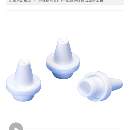
塑膠射出成型
»
塑膠精密零組件-榮紹塑膠射出成型工廠