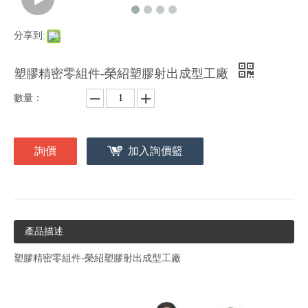
分享到:
塑膠精密零組件-榮紹塑膠射出成型工廠
數量：
詢價
加入詢價籃
產品描述
塑膠精密零組件-榮紹塑膠射出成型工廠