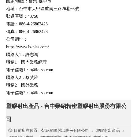
國家/地區：台灣,臺中市
地址：台中市大甲區重義三路26巷66號
郵遞區號：43750
電話：886-4-26862423
傳真：886-4-26862478
公司網址：
https://www.ls-plas.com/
聯絡人1：許志鴻
職稱1：國內業務經理
電子信箱1：
tt@lo-so.com
聯絡人2：蔡艾玲
職稱2：國外業務
電子信箱2：
tt@lo-so.com
塑膠射出產品 - 台中榮紹精密塑膠射出股份有限公
司
目前所在位置:
榮紹塑膠射出股份有限公司
»
塑膠射出產品
»