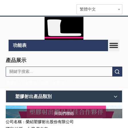
繁體中文
功能表
產品展示
搜索
塑膠射出
塑膠射出模具
塑膠射出代工
塑膠射出產品類別
與我們聯絡
公司名稱：榮紹塑膠射出股份有限公司