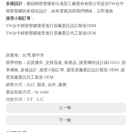
多樣設計
：榮紹精密塑膠射出成型工廠股份有限公司提供TW台中
精密塑膠的多樣化設計，如有需要請與我們聯絡，
立即連絡
接受小額訂單
：
TW台中精密塑膠接受進行原廠委託設計製造ODM
TW台中精密塑膠接受進行原廠委託代工製造OEM
原產地：台灣,臺中市
競爭特點：品質優良 ,交貨迅速 ,新產品 ,接受獨特設計或LOGO ,競
爭價格 ,多樣設計 ,接受小額訂單 ,接受原廠委託設計製造 ODM ,接
受原廠委託代工製造 OEM
銷售方式：出口 ,製造 ,合作 ,服務
產品包裝方式：by order
付款方式：T/T，L/C
上一條:
下一條: