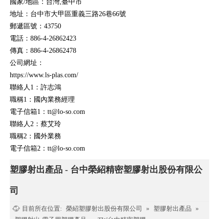
國家/地區：台灣,臺中市
地址：台中市大甲區重義三路26巷66號
郵遞區號：43750
電話：886-4-26862423
傳真：886-4-26862478
公司網址：
https://www.ls-plas.com/
聯絡人1：許志鴻
職稱1：國內業務經理
電子信箱1：
tt@lo-so.com
聯絡人2：蔡艾玲
職稱2：國外業務
電子信箱2：
tt@lo-so.com
塑膠射出產品 - 台中榮紹精密塑膠射出股份有限公
司
目前所在位置:
榮紹塑膠射出股份有限公司
»
塑膠射出產品
»