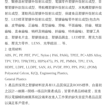
型、醫療器材塑膠外殼射出成型、電腦零件塑膠外殼射出成型、音
響塑膠外款殼出成型、導航機塑膠外殼射出成型、水氧機塑膠外殼
射出成型、運動用品塑膠外殼射出成型、保建食品塑膠外殼射出成
型、LED燈罩塑膠外殼射出成型、塑膠齒輪零件射出成型(包含內
齒、皮帶齒輪、正齒輪、星型齒輪、滑輪、平面齒輪、排齒、螺旋
齒輪、直傘齒輪、蝸桿及蝸齒輪、斜齒輪、特殊齒輪)、塑膠工具
盒、塑膠名片盒、塑膠接線盒、塑膠晶圓盒、LED燈管、壓克力面
板、壓克力零件、LENS、光學鏡頭…. 等。
2. 使用材料
ABS, PC, PP, PBT, PVC, Nylon ( PA6, PA66), TPEE, PC+ABS Alloy,
TPV, TPO, TPR(TPE), HIPS(475), PS, PE, PMMA, TPU, EVA,
HDPE, LDPE, LLDPE, SAN, AS, PVDF, PPO, PPS, PSU, (POM)
Polyacetal Celcon, K(Q), Engineering Plastics,
General Plastics
3. 產品所採用之塑膠材料皆具有UL品質保証及ROHS標準。自最初
之設計->繪圖->開模->樣品到量產成品，皆要求產品精確度，並進
而以電腦輔助繪圖系統設備來改進人工作業的缺失並提升產品品質
以滿足客戶需求。