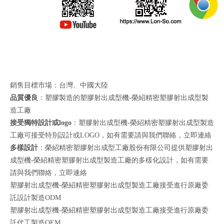
銷售目標市場：台灣、中國大陸
品質優良
：塑膠製造的塑膠射出成型機-榮紹精密塑膠射出成型製
造工廠
接受獨特設計或logo
：塑膠射出成型機-榮紹精密塑膠射出成型製造
工廠可接受特別設計或LOGO，如有需要請與我們聯絡，
立即連絡
多樣設計
：榮紹精密塑膠射出成型工廠股份有限公司提供塑膠射出
成型機-榮紹精密塑膠射出成型製造工廠的多樣化設計，如有需要
請與我們聯絡，
立即連絡
塑膠射出成型機-榮紹精密塑膠射出成型製造工廠接受進行原廠委
託設計製造ODM
塑膠射出成型機-榮紹精密塑膠射出成型製造工廠接受進行原廠委
託代工製造OEM