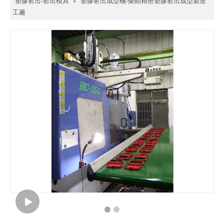
塑膠射出-射出模具
»
塑膠射出成型機-榮紹精密塑膠射出成型製造
工廠