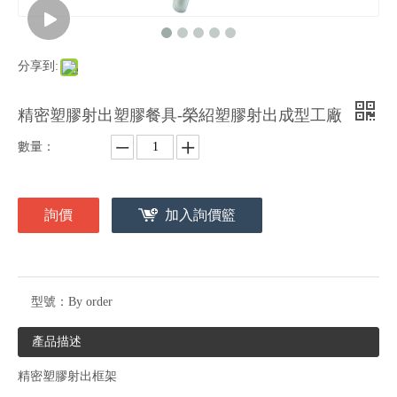
分享到:
精密塑膠射出塑膠餐具-榮紹塑膠射出成型工廠
數量：
詢價
加入詢價籃
型號：
By order
產品描述
精密塑膠射出框架