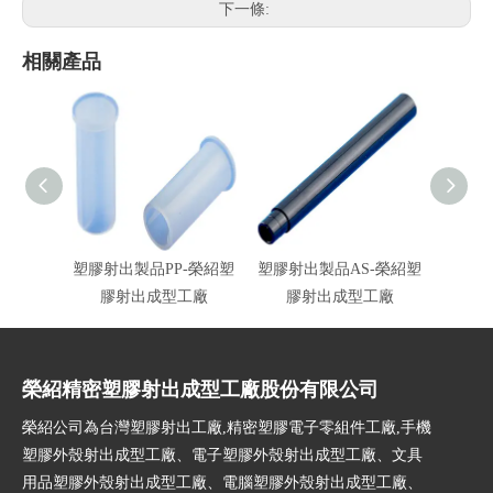
下一條:
相關產品
塑膠射出製品PP-榮紹塑
塑膠射出製品AS-榮紹塑
塑膠射
膠射出成型工廠
膠射出成型工廠
塑
榮紹精密塑膠射出成型工廠股份有限公司
榮紹公司為台灣塑膠射出工廠,精密塑膠電子零組件工廠,手機
塑膠外殼射出成型工廠、電子塑膠外殼射出成型工廠、文具
用品塑膠外殼射出成型工廠、電腦塑膠外殼射出成型工廠、