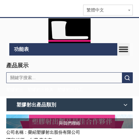
繁體中文
功能表
產品展示
搜索
塑膠射出
塑膠射出模具
塑膠射出代工
塑膠射出產品類別
與我們聯絡
公司名稱：榮紹塑膠射出股份有限公司