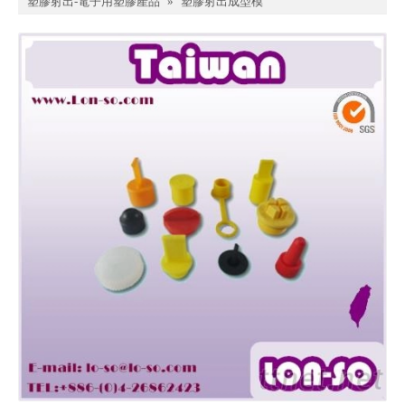
塑膠射出-電子用塑膠產品
»
塑膠射出成型模