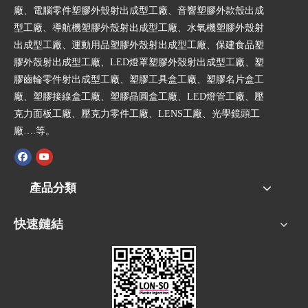
廠、電腦零件塑膠外殼射出成型工廠、音響塑膠外款殼出成
型工廠、導航機塑膠外殼射出成型工廠、水氧機塑膠外殼射
出成型工廠、運動用品塑膠外殼射出成型工廠、保建食品塑
膠外殼射出成型工廠、LED燈罩塑膠外殼射出成型工廠、塑
膠齒輪零件射出成型工廠、塑膠工具盒工廠、塑膠名片盒工
廠、塑膠接線盒工廠、塑膠晶圓盒工廠、LED燈管工廠、壓
克力面板工廠、壓克力零件工廠、LENS工廠、光學鏡頭工
廠….等。
產品分類
快速鏈結