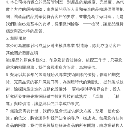
4. 本公司擁有獨立的品質管制室，對產品的精緻度、完整度，為您
做全方位的嚴格檢驗，由專業的品管人員和先進的品檢設備層層把
關，讓產品的品質確切符合客戶的要求，並非是為了做口碑，而是
我們對自己最基本的要求，從細微到輪廓，一一檢視，讓產品維持
穩定與高水準的品質。
5. 相關服務
本公司為塑膠射出成型及射出模具專業 製造廠，除此亦協助客戶
其他關於塑膠品噴
漆(產品的顏色多樣化)、印刷及超音波接合、組配工作等，只要您
需求的相關服務，我們會尋求多方管道，為您提供。
6. 榮紹以其多年的製造經驗及專業技術團隊的優勢，創造如期交
貨、完美品質的客戶滿意口碑，為因應時代的新脈動、提升製成技
術，除採購最先進的自動化設備外 ，更積極與學術界合作，投入
研究研發並率先掌握關鍵性技術與技術成熟度，「卓越」、「精
進」與時俱進，讓您與我們共享成功果實。
7. 無論您需要什麼，我們永遠會您提供解決方案，堅定「使命必
達」的信念，將會讓你和我們知名的客戶一樣成功。如果您有任何
產品的困難，我們很高興幫您解決產品的所有問題，由專業銷售人