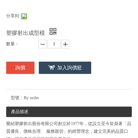
分享到:
塑膠射出成型模
數量：
詢價
加入詢價籃
型號：
By order
產品描述
榮紹塑膠射出股份有限公司創立於1977年，從設立至今皆鼎著「品
質優良、價格合理、 服務親切」的經營理念，建立完美的品質口