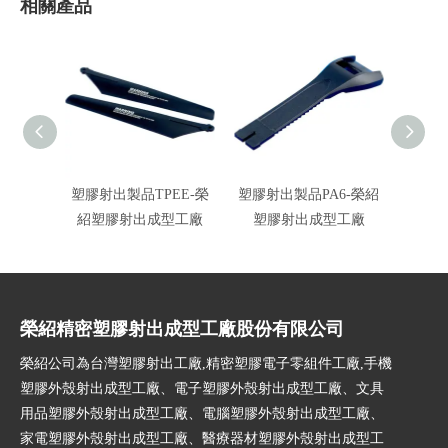
相關產品
塑膠射出製品TPEE-榮
塑膠射出製品PA6-榮紹
塑膠射
紹塑膠射出成型工廠
塑膠射出成型工廠
塑
榮紹精密塑膠射出成型工廠股份有限公司
榮紹公司為台灣塑膠射出工廠,精密塑膠電子零組件工廠,手機
塑膠外殼射出成型工廠、電子塑膠外殼射出成型工廠、文具
用品塑膠外殼射出成型工廠、電腦塑膠外殼射出成型工廠、
家電塑膠外殼射出成型工廠、醫療器材塑膠外殼射出成型工