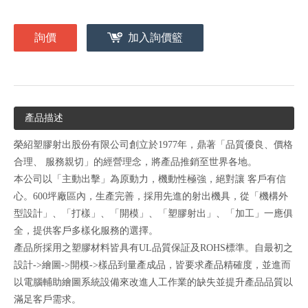
詢價
加入詢價籃
產品描述
榮紹塑膠射出股份有限公司創立於1977年，鼎著「品質優良、價格
合理、 服務親切」的經營理念，將產品推銷至世界各地。
本公司以「主動出擊」為原動力，機動性極強，絕對讓 客戶有信
心。600坪廠區內，生產完善，採用先進的射出機具，從「機構外
型設計」、「打樣」、「開模」、「塑膠射出」、「加工」一應俱
全，提供客戶多樣化服務的選擇。
產品所採用之塑膠材料皆具有UL品質保証及ROHS標準。自最初之
設計->繪圖->開模->樣品到量產成品，皆要求產品精確度，並進而
以電腦輔助繪圖系統設備來改進人工作業的缺失並提升產品品質以
滿足客戶需求。