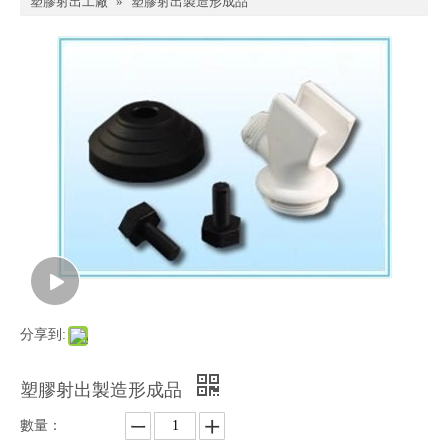
塑膠射出工廠
»
塑膠射出製造形成品
分享到:
塑膠射出製造形成品
數量：