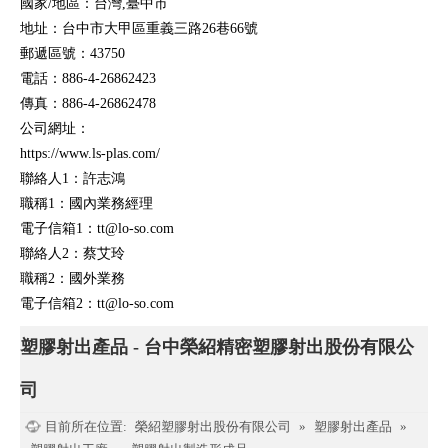
國家/地區：台灣,臺中市
地址：台中市大甲區重義三路26巷66號
郵遞區號：43750
電話：886-4-26862423
傳真：886-4-26862478
公司網址：
https://www.ls-plas.com/
聯絡人1：許志鴻
職稱1：國內業務經理
電子信箱1：
tt@lo-so.com
聯絡人2：蔡艾玲
職稱2：國外業務
電子信箱2：
tt@lo-so.com
塑膠射出產品 - 台中榮紹精密塑膠射出股份有限公
司
目前所在位置:
榮紹塑膠射出股份有限公司
»
塑膠射出產品
»