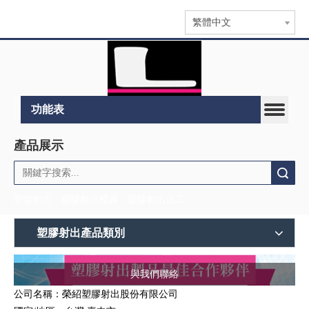
繁體中文
功能表
產品展示
搜索
塑膠射出
塑膠射出模具
塑膠射出代工
塑膠射出產品類別
與我們聯絡
公司名稱：榮紹塑膠射出股份有限公司