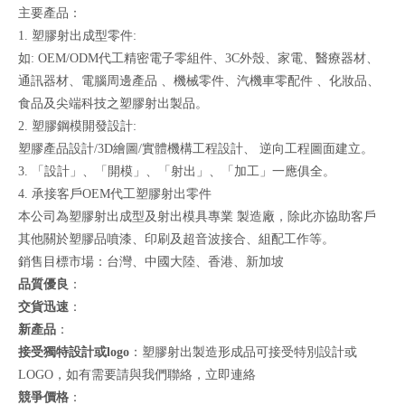
主要產品：
1. 塑膠射出成型零件:
如: OEM/ODM代工精密電子零組件、3C外殼、家電、醫療器材、
通訊器材、電腦周邊產品 、機械零件、汽機車零配件 、化妝品、
食品及尖端科技之塑膠射出製品。
2. 塑膠鋼模開發設計:
塑膠產品設計/3D繪圖/實體機構工程設計、 逆向工程圖面建立。
3. 「設計」、「開模」、「射出」、「加工」一應俱全。
4. 承接客戶OEM代工塑膠射出零件
本公司為塑膠射出成型及射出模具專業 製造廠，除此亦協助客戶
其他關於塑膠品噴漆、印刷及超音波接合、組配工作等。
銷售目標市場：台灣、中國大陸、香港、新加坡
品質優良
：
交貨迅速
：
新產品
：
接受獨特設計或logo
：塑膠射出製造形成品可接受特別設計或
LOGO，如有需要請與我們聯絡，
立即連絡
競爭價格
：