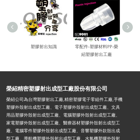
塑膠射出知識
零配件-塑膠材料PP-榮
塑膠餐
紹塑膠射出工廠
榮紹
榮紹精密塑膠射出成型工廠股份有限公司
榮紹公司為台灣塑膠射出工廠,精密塑膠電子零組件工廠,手機
塑膠外殼射出成型工廠、電子塑膠外殼射出成型工廠、文具
用品塑膠外殼射出成型工廠、電腦塑膠外殼射出成型工廠、
家電塑膠外殼射出成型工廠、醫療器材塑膠外殼射出成型工
廠、電腦零件塑膠外殼射出成型工廠、音響塑膠外款殼出成
型工廠、導航機塑膠外殼射出成型工廠、水氧機塑膠外殼射