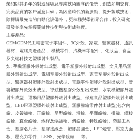
榮紹以其多年的製造經驗及專業技術團隊的優勢，創造如期交貨、
完美品質的客戶滿意口碑，為因應時代的新脈動、提升製成技術，
除採購最先進的自動化設備外 ，更積極與學術界合作，投入研究
研發並率先掌握關鍵性技術與技術成熟度。
主要產品:
OEM/ODM代工精密電子零組件、3C外殼、家電、醫療器材、通訊
器材、電腦周邊產品 、機械零件、汽機車零配件 、化妝品、食品
及尖端科技之塑膠射出製品。
如: 手機塑膠外殼射出成型、電子塑膠外殼射出成型、文具用品塑
膠外殼射出成型、電腦塑膠外殼射出成型、家電塑膠外殼射出成
型、醫療器材塑膠外殼射出成型、電腦零件塑膠外殼射出成型、音
響塑膠外款殼出成型、導航機塑膠外殼射出成型、水氧機塑膠外殼
射出成型、運動用品塑膠外殼射出成型、保建食品塑膠外殼射出成
型、LED燈罩塑膠外殼射出成型、塑膠齒輪零件射出成型(包含內
齒、皮帶齒輪、正齒輪、星型齒輪、滑輪、平面齒輪、排齒、螺旋
齒輪、直傘齒輪、蝸桿及蝸齒輪、斜齒輪、特殊齒輪)、塑膠工具
盒、塑膠名片盒、塑膠接線盒、塑膠晶圓盒、LED燈管、壓克力面
板、壓克力零件、LENS、光學鏡頭…. 等。