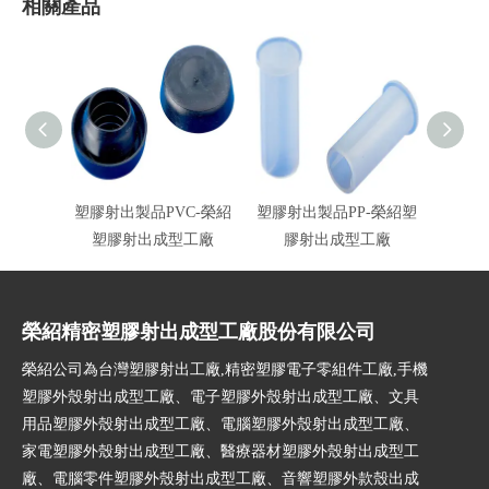
相關產品
塑膠射出製品PVC-榮紹
塑膠射出製品PP-榮紹塑
塑膠射
塑膠射出成型工廠
膠射出成型工廠
膠
榮紹精密塑膠射出成型工廠股份有限公司
榮紹公司為台灣塑膠射出工廠,精密塑膠電子零組件工廠,手機
塑膠外殼射出成型工廠、電子塑膠外殼射出成型工廠、文具
用品塑膠外殼射出成型工廠、電腦塑膠外殼射出成型工廠、
家電塑膠外殼射出成型工廠、醫療器材塑膠外殼射出成型工
廠、電腦零件塑膠外殼射出成型工廠、音響塑膠外款殼出成