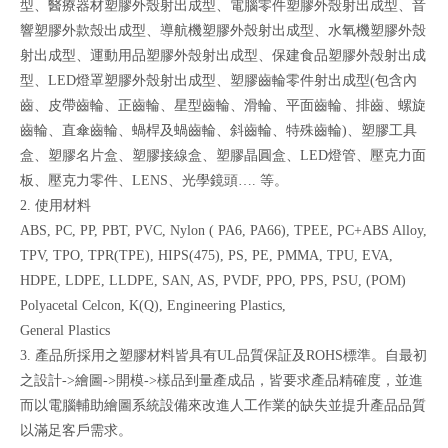
型、醫療器材塑膠外殼射出成型、電腦零件塑膠外殼射出成型、音
響塑膠外款殼出成型、導航機塑膠外殼射出成型、水氧機塑膠外殼
射出成型、運動用品塑膠外殼射出成型、保建食品塑膠外殼射出成
型、LED燈罩塑膠外殼射出成型、塑膠齒輪零件射出成型(包含內
齒、皮帶齒輪、正齒輪、星型齒輪、滑輪、平面齒輪、排齒、螺旋
齒輪、直傘齒輪、蝸桿及蝸齒輪、斜齒輪、特殊齒輪)、塑膠工具
盒、塑膠名片盒、塑膠接線盒、塑膠晶圓盒、LED燈管、壓克力面
板、壓克力零件、LENS、光學鏡頭…. 等。
2. 使用材料
ABS, PC, PP, PBT, PVC, Nylon ( PA6, PA66), TPEE, PC+ABS Alloy,
TPV, TPO, TPR(TPE), HIPS(475), PS, PE, PMMA, TPU, EVA,
HDPE, LDPE, LLDPE, SAN, AS, PVDF, PPO, PPS, PSU, (POM)
Polyacetal Celcon, K(Q), Engineering Plastics,
General Plastics
3. 產品所採用之塑膠材料皆具有UL品質保証及ROHS標準。自最初
之設計->繪圖->開模->樣品到量產成品，皆要求產品精確度，並進
而以電腦輔助繪圖系統設備來改進人工作業的缺失並提升產品品質
以滿足客戶需求。