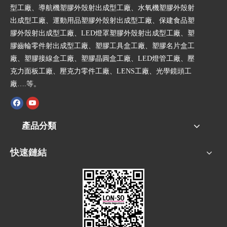
型工廠、導航機塑膠外殼射出成型工廠、水氧機塑膠外殼射
出成型工廠、運動用品塑膠外殼射出成型工廠、保建食品塑
膠外殼射出成型工廠、LED燈罩塑膠外殼射出成型工廠、塑
膠齒輪零件射出成型工廠、塑膠工具盒工廠、塑膠名片盒工
廠、塑膠接線盒工廠、塑膠晶圓盒工廠、LED燈管工廠、壓
克力面板工廠、壓克力零件工廠、LENS工廠、光學鏡頭工
廠….等。
產品分類
快速鏈結