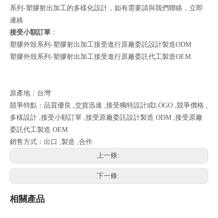
系列-塑膠射出加工的多樣化設計，如有需要請與我們聯絡，
立即
連絡
接受小額訂單
：
塑膠外殼系列-塑膠射出加工接受進行原廠委託設計製造ODM
塑膠外殼系列-塑膠射出加工接受進行原廠委託代工製造OEM
原產地：台灣
競爭特點：品質優良 ,交貨迅速 ,接受獨特設計或LOGO ,競爭價格 ,
多樣設計 ,接受小額訂單 ,接受原廠委託設計製造 ODM ,接受原廠
委託代工製造 OEM
銷售方式：出口 ,製造 ,合作
上一條:
下一條:
相關產品