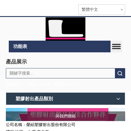
繁體中文
功能表
產品展示
搜索
塑膠射出
塑膠射出模具
塑膠射出代工
塑膠射出產品類別
與我們聯絡
公司名稱：榮紹塑膠射出股份有限公司