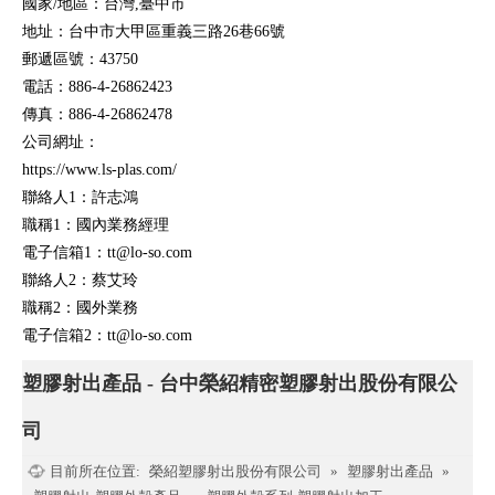
國家/地區：台灣,臺中市
地址：台中市大甲區重義三路26巷66號
郵遞區號：43750
電話：886-4-26862423
傳真：886-4-26862478
公司網址：
https://www.ls-plas.com/
聯絡人1：許志鴻
職稱1：國內業務經理
電子信箱1：
tt@lo-so.com
聯絡人2：蔡艾玲
職稱2：國外業務
電子信箱2：
tt@lo-so.com
塑膠射出產品 - 台中榮紹精密塑膠射出股份有限公
司
目前所在位置:
榮紹塑膠射出股份有限公司
»
塑膠射出產品
»