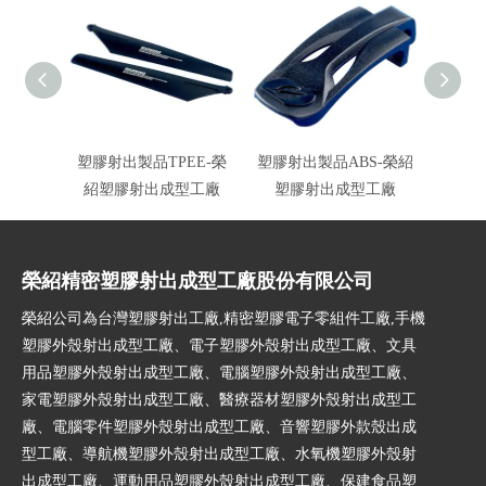
塑膠射出製品TPEE-榮
塑膠射出製品ABS-榮紹
塑膠射
紹塑膠射出成型工廠
塑膠射出成型工廠
塑
榮紹精密塑膠射出成型工廠股份有限公司
榮紹公司為台灣塑膠射出工廠,精密塑膠電子零組件工廠,手機
塑膠外殼射出成型工廠、電子塑膠外殼射出成型工廠、文具
用品塑膠外殼射出成型工廠、電腦塑膠外殼射出成型工廠、
家電塑膠外殼射出成型工廠、醫療器材塑膠外殼射出成型工
廠、電腦零件塑膠外殼射出成型工廠、音響塑膠外款殼出成
型工廠、導航機塑膠外殼射出成型工廠、水氧機塑膠外殼射
出成型工廠、運動用品塑膠外殼射出成型工廠、保建食品塑